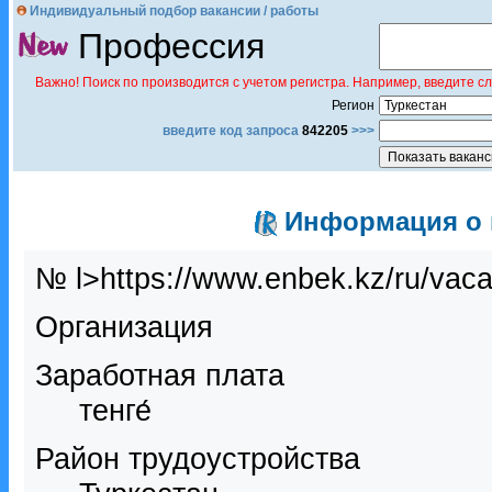
Индивидуальный подбор вакансии / работы
Профессия
Важно! Поиск по производится с учетом регистра. Например, введите с
Регион
введите код запроса
842205
>>>
Информация о в
№ l>https://www.enbek.kz/ru/vac
Организация
Заработная плата
тенге́
Район трудоустройства