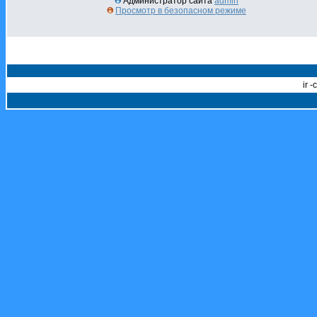
Администратор сайта
admin
Просмотр в безопасном режиме
ir 