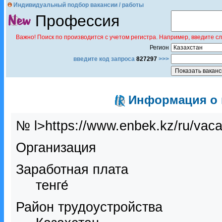
Индивидуальный подбор вакансии / работы
Профессия
Важно! Поиск по производится с учетом регистра. Например, введите с
Регион
введите код запроса
827297
>>>
Информация о в
№ l>https://www.enbek.kz/ru/vac
Организация
Заработная плата
тенге́
Район трудоустройства