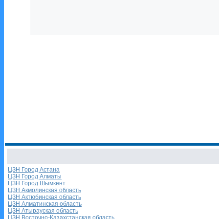
ЦЗН Город Астана
ЦЗН Город Алматы
ЦЗН Город Шымкент
ЦЗН Акмолинская область
ЦЗН Актюбинская область
ЦЗН Алматинская область
ЦЗН Атырауская область
ЦЗН Восточно-Казахстанская область