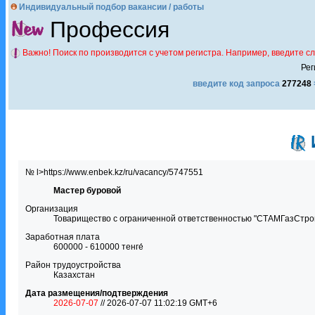
Индивидуальный подбор вакансии / работы
Профессия
Важно! Поиск по производится с учетом регистра. Например, введите с
Рег
введите код запроса
277248
№ l>https://www.enbek.kz/ru/vacancy/5747551
Мастер буровой
Организация
Товарищество с ограниченной ответственностью "СТАМГазСтро
Заработная плата
600000 - 610000 тенге́
Район трудоустройства
Казахстан
Дата размещения/подтверждения
2026-07-07
// 2026-07-07 11:02:19 GMT+6