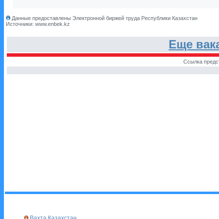
Данные предоставлены Электронной биржей труда Республики Казахстан
Источники: www.enbek.kz
Еще вак
Ссылка предс
Вахта Казахстан