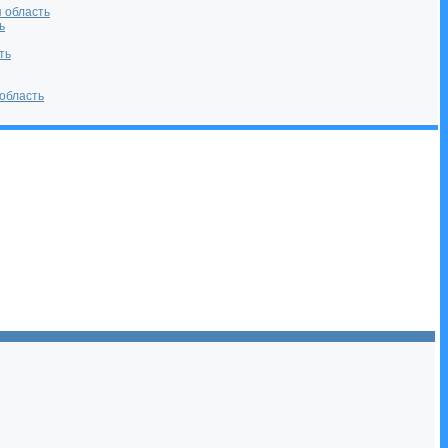
 область
ь
ть
область