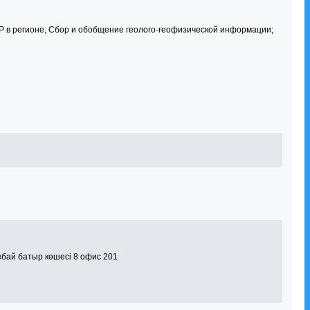
Р в регионе; Сбор и обобщение геолого-геофизической информации;
збай батыр көшесі 8 офис 201