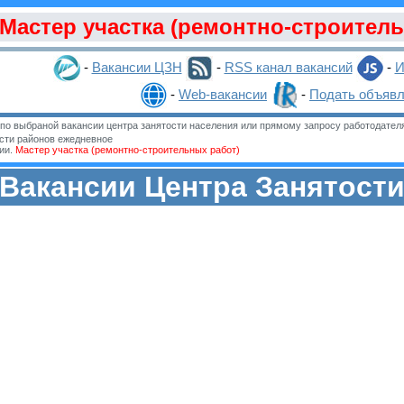
Мастер участка (ремонтно-строител
-
Вакансии ЦЗН
-
RSS канал вакансий
-
И
-
Web-вакансии
-
Подать объяв
о выбраной вакансии центра занятости населения или прямому запросу работодател
сти районов ежедневное
ии.
Мастер участка (ремонтно-строительных работ)
Вакансии Центра Занятост