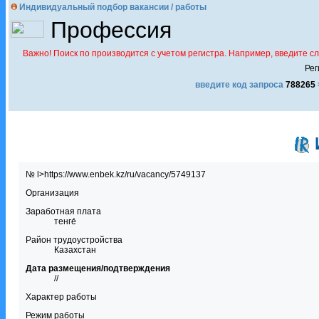
Индивидуальный подбор вакансии / работы
Профессия
Важно! Поиск по производится с учетом регистра. Например, введите с
Рег
введите код запроса
788265
№ l>https://www.enbek.kz/ru/vacancy/5749137
Организация
Заработная плата
тенге́
Район трудоустройства
Казахстан
Дата размещения/подтверждения
//
Характер работы
Режим работы