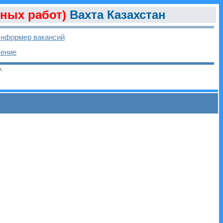
ьных работ)
Вахта Казахстан
нформер вакансий
ление
я.
и