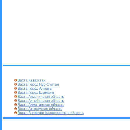
Вахта Казахстан
Вахта Город Нур-Султан
Вахта Город Алматы
Вахта Город Шымкент
Вахта Акмолинская область
Вахта Актюбинская область
Вахта Алматинская область
Вахта Атырауская область
Вахта Восточно-Казахстанская область