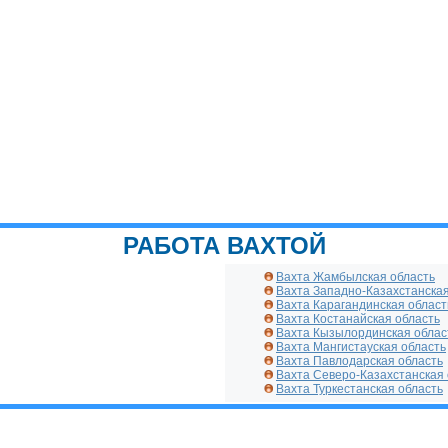
РАБОТА ВАХТОЙ
Вахта Жамбылская область
Вахта Западно-Казахстанская
Вахта Карагандинская област
Вахта Костанайская область
Вахта Кызылординская облас
Вахта Мангистауская область
Вахта Павлодарская область
Вахта Северо-Казахстанская 
Вахта Туркестанская область