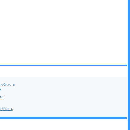
 область
ь
ть
область