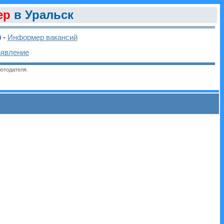
ер
в Уральск
-
Информер вакансий
ъявление
отодателя.
и