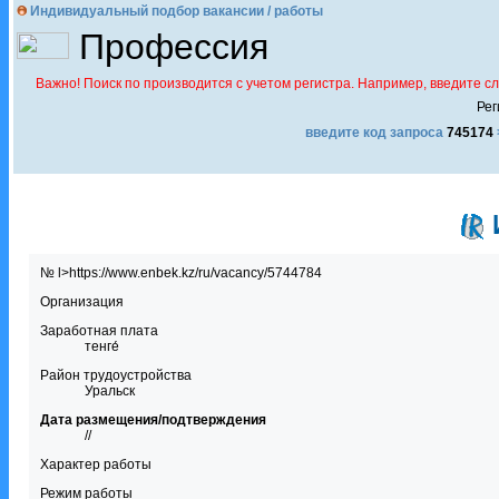
Индивидуальный подбор вакансии / работы
Профессия
Важно! Поиск по производится с учетом регистра. Например, введите с
Рег
введите код запроса
745174
№ l>https://www.enbek.kz/ru/vacancy/5744784
Организация
Заработная плата
тенге́
Район трудоустройства
Уральск
Дата размещения/подтверждения
//
Характер работы
Режим работы