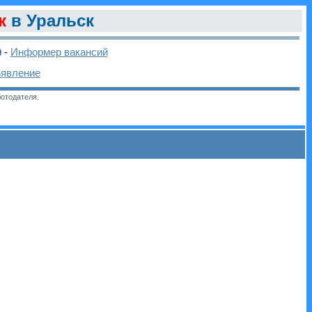
к
в Уральск
-
Информер вакансий
ъявление
отодателя.
и