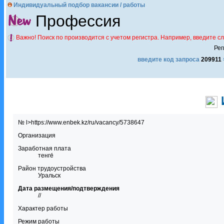
Индивидуальный подбор вакансии / работы
Профессия
Важно! Поиск по производится с учетом регистра. Например, введите с
Рег
введите код запроса
209911
№ l>https://www.enbek.kz/ru/vacancy/5738647
Организация
Заработная плата
тенге́
Район трудоустройства
Уральск
Дата размещения/подтверждения
//
Характер работы
Режим работы