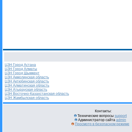
ЦЗН Город Астана
ЦЗН Город Алматы
ЦЗН Город Шымкент
ЦЗН Акмолинская область
ЦЗН Актюбинская область
ЦЗН Алматинская область
ЦЗН Атырауская область
ЦЗН Восточно-Казахстанская область
ЦЗН Жамбылская область
Контакты:
Технические вопросы
support
Администратор сайта
admin
Просмотр в безопасном режиме