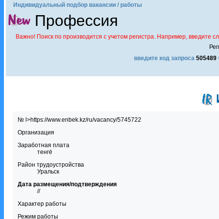
Индивидуальный подбор вакансии / работы
Профессия
Важно! Поиск по производится с учетом регистра. Например, введите с
Рег
введите код запроса
505489
№ l>https://www.enbek.kz/ru/vacancy/5745722
Организация
Заработная плата
тенге́
Район трудоустройства
Уральск
Дата размещения/подтверждения
//
Характер работы
Режим работы