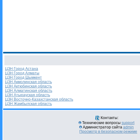
ЦЗН Город Астана
ЦЗН Город Алматы
ЦЗН Город Шымкент
ЦЗН Акмолинская область
ЦЗН Актюбинская область
ЦЗН Алматинская область
ЦЗН Атырауская область
ЦЗН Восточно-Казахстанская область
ЦЗН Жамбылская область
Контакты:
Технические вопросы
support
Администратор сайта
admin
Просмотр в безопасном режиме