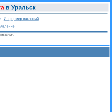
та
в Уральск
-
Информер вакансий
ъявление
отодателя.
и