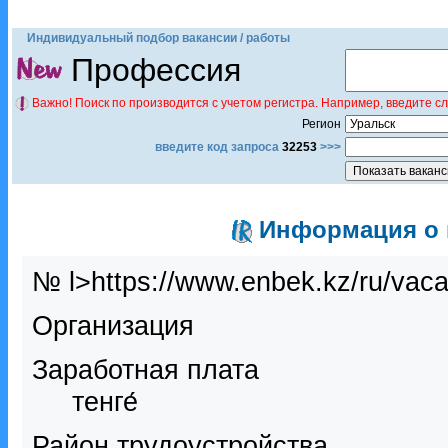
Индивидуальный подбор вакансии / работы
Профессия
Важно! Поиск по производится с учетом регистра. Например, введите с
Регион
введите код запроса
32253
>>>
Информация о в
№ l>https://www.enbek.kz/ru/vac
Организация
Заработная плата
тенге́
Район трудоустройства