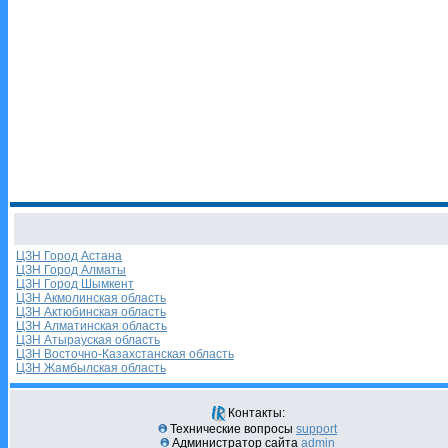
ЦЗН Город Астана
ЦЗН Город Алматы
ЦЗН Город Шымкент
ЦЗН Акмолинская область
ЦЗН Актюбинская область
ЦЗН Алматинская область
ЦЗН Атырауская область
ЦЗН Восточно-Казахстанская область
ЦЗН Жамбылская область
Контакты:
Технические вопросы
support
Администратор сайта
admin