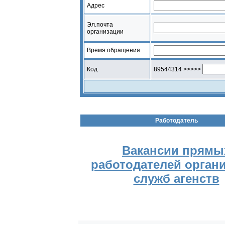
Адрес
Эл.почта
организации
Время обращения
Код
89544314 >>>>>
Работодатель
Вакансии прямы
работодателей орган
служб агенств