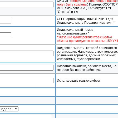
ФИО ИП (
неполные, либо общие назван
могут быть удалены
) Пример: ООО "ТОР"
ИП Самойлова А.А., КА "Рекрут", ГУП
"Стрела" и т.л.
ОГРН организации, или ОГРНИП для
Индивидуального Предпринимателя *
Индивидуальный номер
налогоплательщика *
*Указание чужих реквизитов с целью
обмана преследуется по статье 159 УК
Вид деятельности, которой занимается
организация. Например: строительство,
розничная торговля, добыча полезных
ископаемых, грузоперевозки.....
Название вакансии, рабочего места, на
которое Вы ищете работника
Использовать только цифры