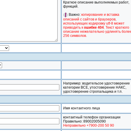
Краткое описание выполняемых работ,
функций.
Важно:
копирование и вставка
описаний с сайтов и браузеров,
использующих кодировку utf-8 может
приводить к
ошибке 404
. Текст краткого
описание нежелательно удлинять боле
256 символов.
Например: водительсое удостоверение
категории ВСЕ, утостоверение НАКС,
удостоверение стропальщика и т.п.
Имя контактного лица
контактный телефон организации
Правильно: 89002005090
Неправильно +7900-200 50 90