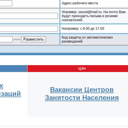
Адрес рабочего места
Нпример: zavod@mail.ru. На почту Вам
будут приходить письма и резюме
соискателей.
Например: с 8.00 до 17.00
Код защиты от автоматических
------
размещений
ЦЗН
х
Вакансии Центров
изаций
Занятости Населения