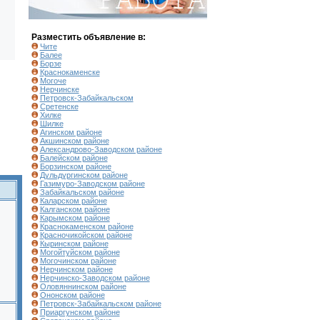
Разместить объявление в:
Чите
Балее
Борзе
Краснокаменске
Могоче
Нерчинске
Петровск-Забайкальском
Сретенске
Хилке
Шилке
Агинском районе
Акшинском районе
Александрово-Заводском районе
Балейском районе
Борзинском районе
Дульдургинском районе
Газимуро-Заводском районе
Забайкальском районе
Каларском районе
Калганском районе
Карымском районе
Краснокаменском районе
Красночикойском районе
Кыринском районе
Могойтуйском районе
Могочинском районе
Нерчинском районе
Нерчинско-Заводском районе
Оловяннинском районе
Ононском районе
Петровск-Забайкальском районе
Приаргунском районе