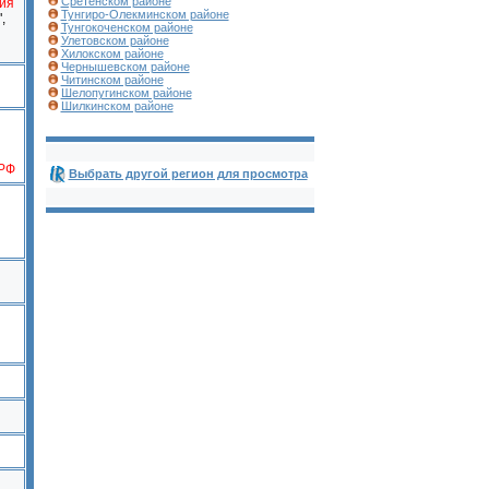
Сретенском районе
ия
Тунгиро-Олекминском районе
,
Тунгокоченском районе
Улетовском районе
Хилокском районе
Чернышевском районе
Читинском районе
Шелопугинском районе
Шилкинском районе
 РФ
Выбрать другой регион для просмотра