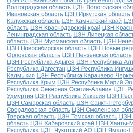
ЦЗН Астраханская область
ЦЗН Белгородска
Волгоградская область
ЦЗН Вологодская обл
Ивановская область
ЦЗН Иркутская область
Калужская область
ЦЗН Камчатский край
ЦЗ
область
ЦЗН Краснодарский край
ЦЗН Красн
Ленинградская область
ЦЗН Липецкая облас
область
ЦЗН Мурманская область
ЦЗН Нене
ЦЗН Новосибирская область
ЦЗН Новые рег
Орловская область
ЦЗН Пензенская область
ЦЗН Республика Адыгея
ЦЗН Республика Ал
Республика Дагестан
ЦЗН Республика Ингуш
Калмыкия
ЦЗН Республика Карачаево-Черке
Республика Крым
ЦЗН Республика Марий Эл
Республика Северная Осетия-Алания
ЦЗН Ре
Удмуртия
ЦЗН Республика Хакасия
ЦЗН Рес
ЦЗН Самарская область
ЦЗН Санкт-Петербу
Свердловская область
ЦЗН Смоленская обл
Тверская область
ЦЗН Томская область
ЦЗН 
область
ЦЗН Хабаровский край
ЦЗН Ханты-М
Республика
ЦЗН Чукотский АО
ЦЗН Ямало-Н