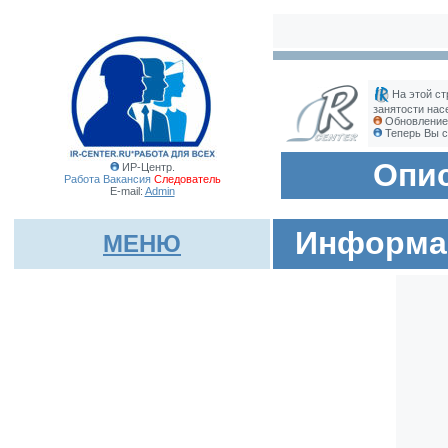
На этой ст
занятости нас
Обновление 
Теперь Вы с
Опис
ИР-Центр.
Работа Вакансия
Следователь
E-mail:
Admin
Информац
МЕНЮ