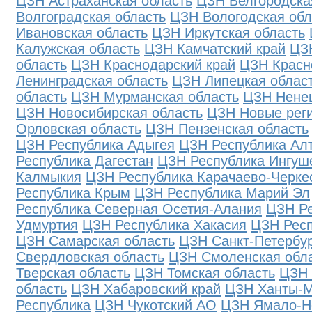
ЦЗН Астраханская область
ЦЗН Белгородска
Волгоградская область
ЦЗН Вологодская обл
Ивановская область
ЦЗН Иркутская область
Калужская область
ЦЗН Камчатский край
ЦЗ
область
ЦЗН Краснодарский край
ЦЗН Красн
Ленинградская область
ЦЗН Липецкая облас
область
ЦЗН Мурманская область
ЦЗН Нене
ЦЗН Новосибирская область
ЦЗН Новые рег
Орловская область
ЦЗН Пензенская область
ЦЗН Республика Адыгея
ЦЗН Республика Ал
Республика Дагестан
ЦЗН Республика Ингуш
Калмыкия
ЦЗН Республика Карачаево-Черке
Республика Крым
ЦЗН Республика Марий Эл
Республика Северная Осетия-Алания
ЦЗН Ре
Удмуртия
ЦЗН Республика Хакасия
ЦЗН Рес
ЦЗН Самарская область
ЦЗН Санкт-Петербу
Свердловская область
ЦЗН Смоленская обл
Тверская область
ЦЗН Томская область
ЦЗН 
область
ЦЗН Хабаровский край
ЦЗН Ханты-М
Республика
ЦЗН Чукотский АО
ЦЗН Ямало-Н