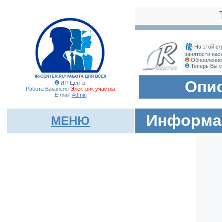
На этой ст
занятости нас
Обновление 
Теперь Вы с
Опис
ИР-Центр.
Работа Вакансия
Электрик участка
E-mail:
Admin
Информац
МЕНЮ