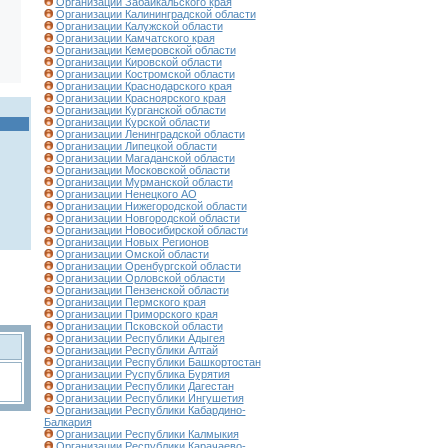
Организации Забайкальского края
Организации Калининградской области
Организации Калужской области
Организации Камчатского края
Организации Кемеровской области
Организации Кировской области
Организации Костромской области
Организации Краснодарского края
Организации Красноярского края
Организации Курганской области
Организации Курской области
Организации Ленинградской области
Организации Липецкой области
Организации Магаданской области
Организации Московской области
Организации Мурманской области
Организации Ненецкого АО
Организации Нижегородской области
Организации Новгородской области
Организации Новосибирской области
Организации Новых Регионов
Организации Омской области
Организации Оренбургской области
Организации Орловской области
Организации Пензенской области
Организации Пермского края
Организации Приморского края
Организации Псковской области
Организации Республики Адыгея
Организации Республики Алтай
Организации Республики Башкортостан
Организации Руспублика Бурятия
Организации Республики Дагестан
Организации Республики Ингушетия
Организации Республики Кабардино-
Балкария
Организации Республики Калмыкия
Организации Республики Карачаево-