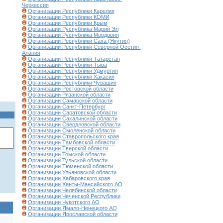
Черкессия
Организации Республики Карелия
Организации Республики КОМИ
Организации Республики Крым
Организации Руспублика Марий Эл
Организации Руспублика Мордовия
Организации Республики Саха (Якутия)
Организации Республики Северной Осетия-
Алания
Организации Республики Татарстан
Организации Республики Тыва
Организации Республики Удмуртия
Организации Республики Хакасия
Организации Республики Чувашия
Организации Ростовской области
Организации Рязанской области
Организации Самарской области
Организации Санкт-Петербург
Организации Саратовской области
Организации Сахалинской области
Организации Свердловской области
Организации Смоленской области
Организации Ставропольского края
Организации Тамбовской области
Организации Тверской области
Организации Томской области
Организации Тульской области
Организации Тюменской области
Организации Ульяновской области
Организации Хабаровского края
Организации Ханты-Мансийского АО
Организации Челябинской области
Организации Чеченской Республики
Организации Чукотского АО
Организации Ямало-Ненецкого АО
Организации Ярославской области