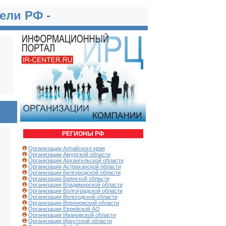
ели РФ -
РЕГИОНЫ РФ
Организации Алтайского края
Организации Амурской области
Организации Архангельской области
Организации Астраханской области
Организации Белгородской области
Организации Брянской области
Организации Владимирской области
Организации Волгоградской области
Организации Вологодской области
Организации Воронежской области
Организации Еврейской АО
Организации Ивановской области
Организации Иркутской области