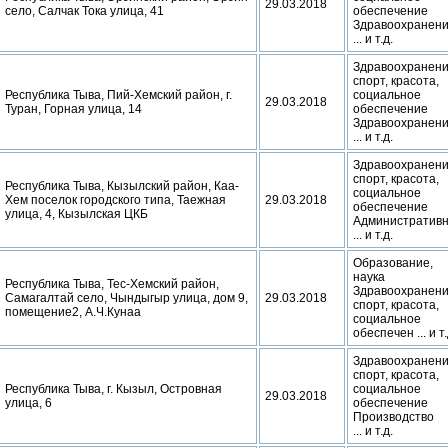
29.03.2018
село, Салчак Тока улица, 41
обеспечение
Здравоохранен
... и т.д.
Здравоохранени
спорт, красота,
Республика Тыва, Пий-Хемский район, г.
социальное
29.03.2018
Туран, Горная улица, 14
обеспечение
Здравоохранен
... и т.д.
Здравоохранени
спорт, красота,
Республика Тыва, Кызылский район, Каа-
социальное
Хем поселок городского типа, Таежная
29.03.2018
обеспечение
улица, 4, Кызылская ЦКБ
Административ
... и т.д.
Образование,
наука
Республика Тыва, Тес-Хемский район,
Здравоохранени
Самагалтай село, Чындыгыр улица, дом 9,
29.03.2018
спорт, красота,
помещение2, А.Ч.Кунаа
социальное
обеспечен ... и т.
Здравоохранени
спорт, красота,
Республика Тыва, г. Кызыл, Островная
социальное
29.03.2018
улица, 6
обеспечение
Производство
... и т.д.