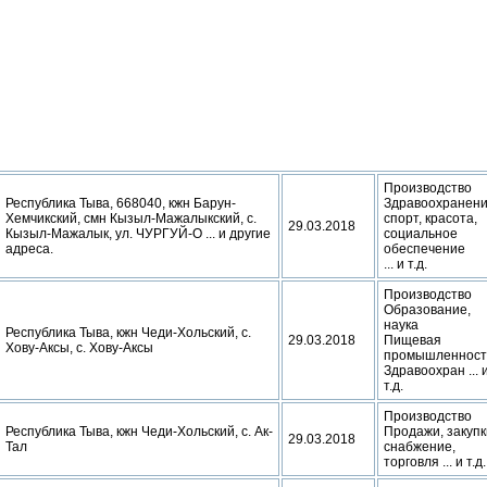
Производство
Республика Тыва, 668040, кжн Барун-
Здравоохранени
Хемчикский, смн Кызыл-Мажалыкский, с.
спорт, красота,
29.03.2018
Кызыл-Мажалык, ул. ЧУРГУЙ-О ... и другие
социальное
адреса.
обеспечение
... и т.д.
Производство
Образование,
наука
Республика Тыва, кжн Чеди-Хольский, с.
29.03.2018
Пищевая
Хову-Аксы, с. Хову-Аксы
промышленност
Здравоохран ... 
т.д.
Производство
Республика Тыва, кжн Чеди-Хольский, с. Ак-
Продажи, закупк
29.03.2018
Тал
снабжение,
торговля ... и т.д.