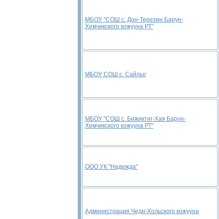
МБОУ "СОШ с. Дон-Терезин Барун-
Хемчикского кожууна РТ"
МБОУ СОШ с. Сайлыг
МБОУ "СОШ с. Бижиктиг-Хая Барун-
Хемчикского кожууна РТ"
ООО УК "Надежда"
Администрация Чеди-Хольского кожууна