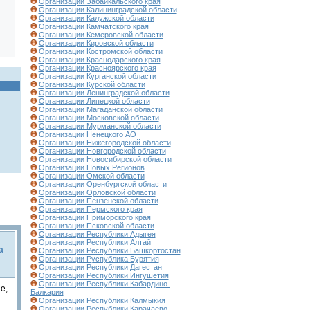
Организации Забайкальского края
Организации Калининградской области
Организации Калужской области
Организации Камчатского края
Организации Кемеровской области
Организации Кировской области
Организации Костромской области
Организации Краснодарского края
Организации Красноярского края
Организации Курганской области
Организации Курской области
Организации Ленинградской области
Организации Липецкой области
Организации Магаданской области
Организации Московской области
Организации Мурманской области
Организации Ненецкого АО
Организации Нижегородской области
Организации Новгородской области
Организации Новосибирской области
Организации Новых Регионов
Организации Омской области
Организации Оренбургской области
Организации Орловской области
Организации Пензенской области
Организации Пермского края
Организации Приморского края
Организации Псковской области
Организации Республики Адыгея
Организации Республики Алтай
а
Организации Республики Башкортостан
Организации Руспублика Бурятия
Организации Республики Дагестан
Организации Республики Ингушетия
Организации Республики Кабардино-
е,
Балкария
Организации Республики Калмыкия
Организации Республики Карачаево-