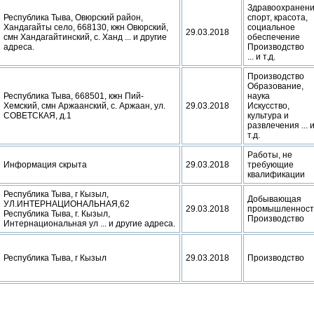
Здравоохранени
Республика Тыва, Овюрский район,
спорт, красота,
Хандагайты село, 668130, кжн Овюрский,
социальное
29.03.2018
смн Хандагайтинский, с. Ханд ... и другие
обеспечение
адреса.
Производство
... и т.д.
Производство
Образование,
Республика Тыва, 668501, кжн Пий-
наука
Хемский, смн Аржаанский, с. Аржаан, ул.
29.03.2018
Искусство,
СОВЕТСКАЯ, д.1
культура и
развлечения ... 
т.д.
Работы, не
Информация скрыта
29.03.2018
требующие
квалификации
Республика Тыва, г Кызыл,
Добывающая
УЛ.ИНТЕРНАЦИОНАЛЬНАЯ,62
29.03.2018
промышленност
Республика Тыва, г. Кызыл,
Производство
Интернациональная ул ... и другие адреса.
Республика Тыва, г Кызыл
29.03.2018
Производство