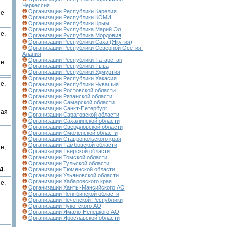
Черкессия
Организации Республики Карелия
ие
Организации Республики КОМИ
Организации Республики Крым
Организации Руспублика Марий Эл
е,
Организации Руспублика Мордовия
Организации Республики Саха (Якутия)
Организации Республики Северной Осетия-
Алания
Организации Республики Татарстан
ие
Организации Республики Тыва
Организации Республики Удмуртия
Организации Республики Хакасия
е,
Организации Республики Чувашия
Организации Ростовской области
Организации Рязанской области
Организации Самарской области
Организации Санкт-Петербург
ная
Организации Саратовской области
Организации Сахалинской области
Организации Свердловской области
Организации Смоленской области
Организации Ставропольского края
Организации Тамбовской области
е,
Организации Тверской области
Организации Томской области
Организации Тульской области
д.
Организации Тюменской области
Организации Ульяновской области
Организации Хабаровского края
е,
Организации Ханты-Мансийского АО
Организации Челябинской области
Организации Чеченской Республики
Организации Чукотского АО
Организации Ямало-Ненецкого АО
Организации Ярославской области