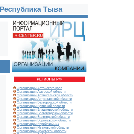
 Республика Тыва
РЕГИОНЫ РФ
Организации Алтайского края
Организации Амурской области
Организации Архангельской области
Организации Астраханской области
Организации Белгородской области
Организации Брянской области
Организации Владимирской области
Организации Волгоградской области
Организации Вологодской области
Организации Воронежской области
Организации Еврейской АО
Организации Ивановской области
Организации Иркутской области