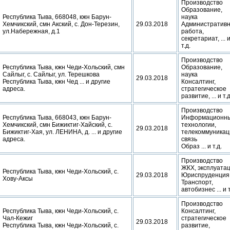
Производство
Образование,
Республика Тыва, 668048, кжн Барун-
наука
Хемчикский, смн Акский, с. Дон-Терезин,
29.03.2018
Административ
ул.Набережная, д.1
работа,
секретариат, ... 
т.д.
Производство
Республика Тыва, кжн Чеди-Хольский, смн
Образование,
Сайлыг, с. Сайлыг, ул. Терешкова
наука
29.03.2018
Республика Тыва, кжн Чед ... и другие
Консалтинг,
адреса.
стратегическое
развитие, ... и т.д
Производство
Республика Тыва, 668043, кжн Барун-
Информационн
Хемчикский, смн Бижиктиг-Хайский, с.
технологии,
29.03.2018
Бижиктиг-Хая, ул. ЛЕНИНА, д. ... и другие
телекоммуникац
адреса.
связь
Образ ... и т.д.
Производство
ЖКХ, эксплуата
Республика Тыва, кжн Чеди-Хольский, с.
29.03.2018
Юриспруденция
Хову-Аксы
Транспорт,
автобизнес ... и т
Производство
Республика Тыва, кжн Чеди-Хольский, с.
Консалтинг,
Чал-Кежиг
стратегическое
29.03.2018
Республика Тыва, кжн Чеди-Хольский, с.
развитие,