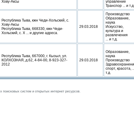
Хову-Аксы
управление
Транспор ... и т.д
Производство
Образование,
Республика Тыва, кжн Чеди-Хольский, с.
наука
Хову-Аксы
29.03.2018
Искусство,
Республика Тыва, 668330, кжн Чеди-
культура и
Хольский, с. Х ... и другие адреса.
развлечения
... и т.д.
Образование,
Республика Тыва, 667000, г. Кызыл, ул.
наука
КОЛХОЗНАЯ, д.62, 4-84-00, 8-923-327-
29.03.2018
Производство
2012
Здравоохранени
спорт, красота, ..
т.д.
 поисковых систем и открытых интернет ресурсов.