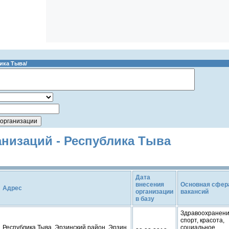
ика Тыва/
анизаций - Республика Тыва
Дата
внесения
Основная сфер
Адрес
организации
вакансий
в базу
Здравоохранени
спорт, красота,
Республика Тыва, Эрзинский район, Эрзин
социальное