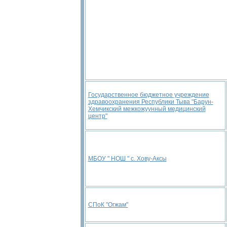
Государственное бюджетное учреждение
здравоохранения Республики Тыва "Барун-
Хемчикский межкожуунный медицинский
центр"
МБОУ " НОШ " с. Хову-Аксы
СПоК "Огжам"