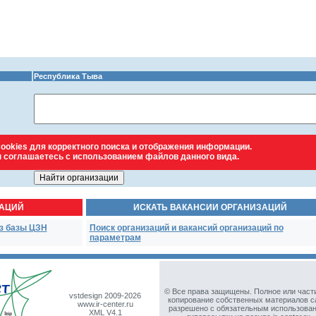
Республика Тыва
 / район
ookies для корректного поиска и отображения информации.
ы соглашаетесь с использованием файлов данного вида.
797
>>>
ЗАЦИЙ
ИСКАТЬ ВАКАНСИИ ОРГАНИЗАЦИЙ
з базы ЦЗН
Поиск организаций и вакансий организаций по
параметрам
© Все права защищены. Полное или част
vstdesign 2009-2026
копирование собственных материалов с
www.ir-center.ru
разрешено с обязательным использова
XML V4.1