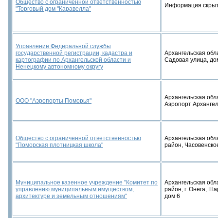
Общество с ограниченной ответственностью
Информация скры
"Торговый дом "Каравелла"
Управление Федеральной службы
государственной регистрации, кадастра и
Архангельская облас
картографии по Архангельской области и
Садовая улица, дом
Ненецкому автономному округу
Архангельская облас
ООО "Аэропорты Поморья"
Аэропорт Архангел
Общество с ограниченной ответственностью
Архангельская обл
"Поморская плотницкая школа"
район, Часовенско
Муниципальное казенное учреждение "Комитет по
Архангельская обл
управлению муниципальным имуществом,
район, г. Онега, Ш
архитектуре и земельным отношениям"
дом 6