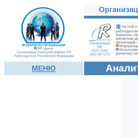
Организац
На этой с
работодателя
Аналитику сф
контактные д
организаций, 
Организации
Информация
РФ
ИР-Центр.
Использова
ООО ОАО
Организации Компании Фирмы
ИП
различных по
ЗАО ИП LTD
Работодатели Российской Федерации
Анали
МЕНЮ