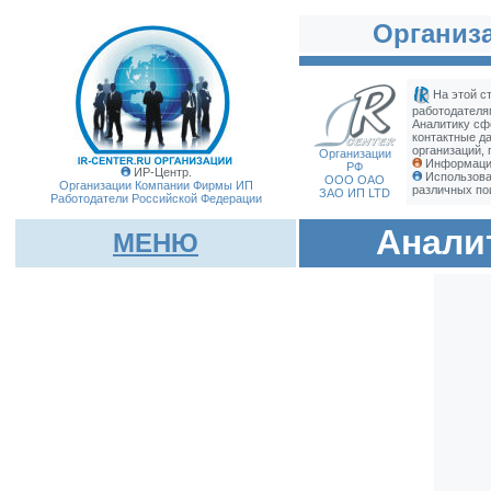
Организа
На этой с
работодателя
Аналитику сф
контактные д
организаций, 
Организации
Информация
РФ
ИР-Центр.
Использова
ООО ОАО
Организации Компании Фирмы
ИП
различных по
ЗАО ИП LTD
Работодатели Российской Федерации
Анали
МЕНЮ