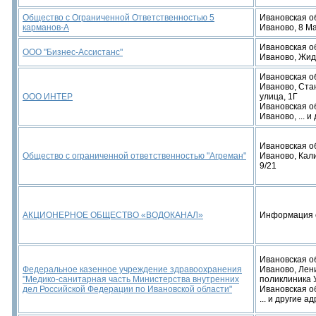
Общество с Ограниченной Ответственностью 5
Ивановская об
карманов-А
Иваново, 8 Ма
Ивановская об
ООО "Бизнес-Ассистанс"
Иваново, Жид
Ивановская об
Иваново, Ста
ООО ИНТЕР
улица, 1Г
Ивановская об
Иваново, ... и
Ивановская об
Общество с ограниченной ответственностью "Агреман"
Иваново, Кал
9/21
АКЦИОНЕРНОЕ ОБЩЕСТВО «ВОДОКАНАЛ»
Информация 
Ивановская об
Федеральное казенное учреждение здравоохранения
Иваново, Лени
"Медико-санитарная часть Министерства внутренних
поликлиника 
дел Российской Федерации по Ивановской области"
Ивановская об
... и другие а