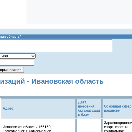
кая область/
изаций - Ивановская область
Дата
внесения
Основная сфер
Адрес
организации
вакансий
в базу
Здравоохранени
Ивановская область, 155150,
спорт, красота,
Комсомольск, г. Комсомольск
социальное