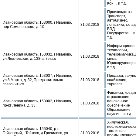
Кон ... и т.д.
Производство
Транспорт,
автобизнес,
Ивановская область, 153000, г Иваново,
31.03.2018
логистика, склад
пер Семеновского, д. 10
ВЭД
Государстве ... и
т.д.
Информационн
технологии,
Ивановская область, 153032, г Иваново,
телекоммуникац
31.03.2018
ул Лежневская, д. 138-а, 7этаж
связь
Юриспруденция .
и т.д.
Ивановская область, 153037, г Иваново,
Продажи, закупк
ул 8 Марта, д. 32, Предварительно
31.03.2018
снабжение,
созвониться.
торговля
Финансы, кредит
страхование,
Ивановская область, 153002, г Иваново,
пенсионное
31.03.2018
пр-кт Ленина, д. 33
обеспечение
Образование,
наука< ... и т.д.
Химическая,
нефтехимическа
Ивановская область, 155040, р-н
топливная
Тейковский, г.Тейково, д.Грозилово, ул.
31.03.2018
промышленност