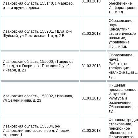
31.03.2018
Ивановская область, 155140, с Марково,
обеспечение
р- ... и другие адреса.
Информационн
т ... и т.д.
Образование,
наука
Консалтинг,
Ивановская область, 155901, г Шуя, р-н
31.03.2018
стратегическое
Шуйский, ул Текстильная 1-я, д. 2 В
развитие,
управление
Пр ... и т.д.
Образование,
наука
Ивановская область, 155000, г Гаврилов
Работы, не
Посад, р-н Гаврилово-Посадский, ул 9
31.03.2018
требующие
Января, д. 23
квалификации ...
т.д.
Пищевая
промышленност
Искусство,
Ивановская область, 153002, г Иваново,
31.03.2018
культура и
ул Семенчикова, д. 23
развлечения
Образование, ...
т.д.
Финансы, кредит
страхование,
Ивановская область, 153534, р-н
пенсионное
Ивановский, юго-восточнее д. Иневеж,
31.03.2018
обеспечение
строение 1
Производство