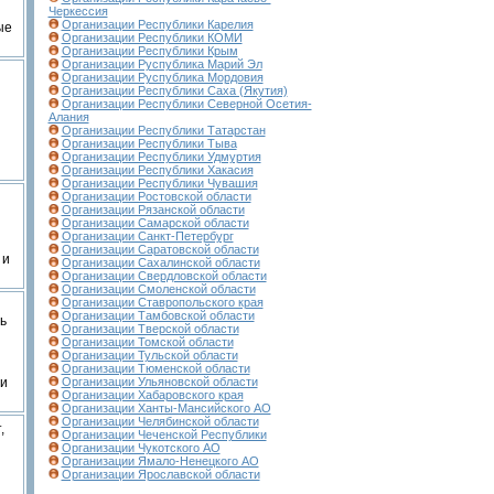
Черкессия
Организации Республики Карелия
ые
Организации Республики КОМИ
Организации Республики Крым
Организации Руспублика Марий Эл
Организации Руспублика Мордовия
Организации Республики Саха (Якутия)
Организации Республики Северной Осетия-
Алания
Организации Республики Татарстан
Организации Республики Тыва
Организации Республики Удмуртия
Организации Республики Хакасия
Организации Республики Чувашия
Организации Ростовской области
Организации Рязанской области
Организации Самарской области
Организации Санкт-Петербург
Организации Саратовской области
 и
Организации Сахалинской области
Организации Свердловской области
Организации Смоленской области
Организации Ставропольского края
Организации Тамбовской области
ь
Организации Тверской области
Организации Томской области
Организации Тульской области
Организации Тюменской области
 и
Организации Ульяновской области
Организации Хабаровского края
Организации Ханты-Мансийского АО
Организации Челябинской области
,
Организации Чеченской Республики
Организации Чукотского АО
Организации Ямало-Ненецкого АО
Организации Ярославской области