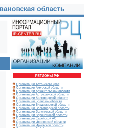
вановская область
РЕГИОНЫ РФ
Организации Алтайского края
Организации Амурской области
Организации Архангельской области
Организации Астраханской области
Организации Белгородской области
Организации Брянской области
Организации Владимирской области
Организации Волгоградской области
Организации Вологодской области
Организации Воронежской области
Организации Еврейской АО
Организации Ивановской области
Организации Иркутской области