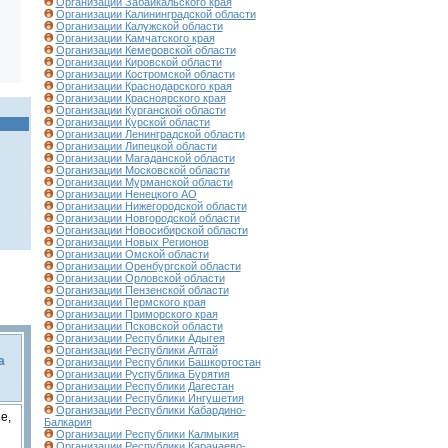
Организации Забайкальского края
Организации Калининградской области
Организации Калужской области
Организации Камчатского края
Организации Кемеровской области
Организации Кировской области
Организации Костромской области
Организации Краснодарского края
Организации Красноярского края
Организации Курганской области
Организации Курской области
Организации Ленинградской области
Организации Липецкой области
Организации Магаданской области
Организации Московской области
Организации Мурманской области
Организации Ненецкого АО
Организации Нижегородской области
Организации Новгородской области
Организации Новосибирской области
Организации Новых Регионов
Организации Омской области
Организации Оренбургской области
Организации Орловской области
Организации Пензенской области
Организации Пермского края
Организации Приморского края
Организации Псковской области
Организации Республики Адыгея
Организации Республики Алтай
а
Организации Республики Башкортостан
Организации Руспублика Бурятия
Организации Республики Дагестан
Организации Республики Ингушетия
Организации Республики Кабардино-
е,
Балкария
Организации Республики Калмыкия
Организации Республики Карачаево-