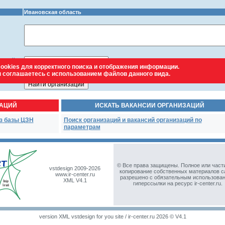
Ивановская область
 / район
ookies для корректного поиска и отображения информации.
202
>>>
ы соглашаетесь с использованием файлов данного вида.
ЗАЦИЙ
ИСКАТЬ ВАКАНСИИ ОРГАНИЗАЦИЙ
з базы ЦЗН
Поиск организаций и вакансий организаций по
параметрам
© Все права защищены. Полное или част
vstdesign 2009-2026
копирование собственных материалов с
www.ir-center.ru
разрешено с обязательным использова
XML V4.1
гиперссылки на ресурс ir-center.ru.
version XML vstdesign for you site / ir-center.ru 2026 © V4.1