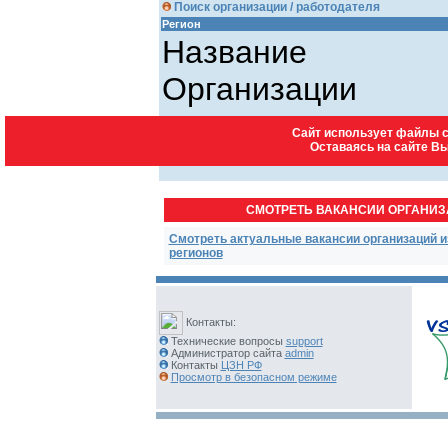
Поиск организации / работодателя
Регион
Название
Организации
Город
Сайт использует файлы c
введите код запроса
527
Оставаясь на сайте В
СМОТРЕТЬ ВАКАНСИИ ОРГАНИ
Смотреть актуальные вакансии организаций и
регионов
Контакты:
Технические вопросы
support
Администратор сайта
admin
Контакты
ЦЗН РФ
Просмотр в безопасном режиме