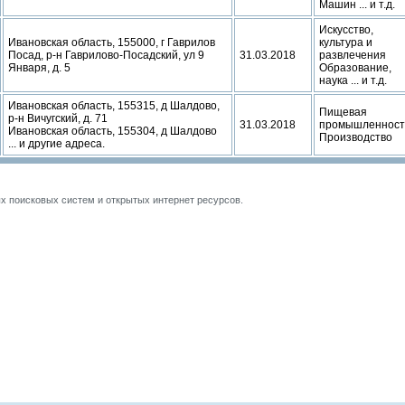
Машин ... и т.д.
Искусство,
Ивановская область, 155000, г Гаврилов
культура и
Посад, р-н Гаврилово-Посадский, ул 9
31.03.2018
развлечения
Января, д. 5
Образование,
наука ... и т.д.
Ивановская область, 155315, д Шалдово,
Пищевая
р-н Вичугский, д. 71
31.03.2018
промышленност
Ивановская область, 155304, д Шалдово
Производство
... и другие адреса.
 поисковых систем и открытых интернет ресурсов.