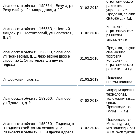
стратегическое
Ивановская область, 155334, г Вичуга, р-н
развитие,
31.03.2018
Вичугский, ул Ленинградская, д. 17
управление
Продажи, закупк
снабже ... и т.д.
Консалтинг,
Ивановская область, 155663, с Нижний
стратегическое
Ландех, р-н Пестяковский, ул Советская,
31.03.2018
развитие,
д. 24
управление
Продажи, закупк
Ивановская область, 153000, г Иваново,
снабжение,
ул Лежневская, д. 1, Лежневское шоссе
торговля
31.03.2018
строение 1. От автовокз ... и другие
Консалтинг,
адреса.
стратегическое
развити ... и т.д.
Пищевая
Информация скрыта
31.03.2018
промышленност
Информационн
технологии,
Ивановская область, 153000, г Иваново,
телекоммуникац
31.03.2018
ул Пушкина, д. 9
связь
Производство
Госуд ... и т.д.
Производство
Ивановская область, 155250, г Родники, р-
Металлургия,
н Родниковский, ул Колхозная, д. 2
31.03.2018
металлообработ
Ивановская область, 1 ... и другие адреса.
ЖКХ, эксплуата