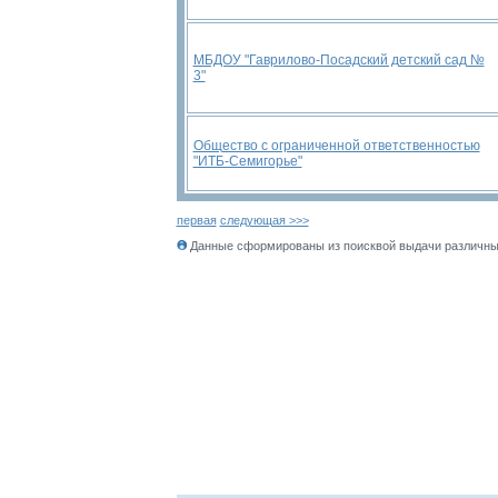
МБДОУ "Гаврилово-Посадский детский сад №
3"
Общество с ограниченной ответственностью
"ИТБ-Семигорье"
первая
следующая >>>
Данные сформированы из поисквой выдачи различных