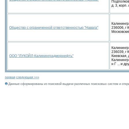
Подполков
д. 3, корп. 
Калинингр
Общество с ограниченной ответственностью "Навага"
236006, г 
Московский
Калинингр
236039, г 
ООО "ЛУКОЙЛ-Калининградморнефть"
Киевская, 
Калинингра
н Г ... и д
первая
следующая >>>
Данные сформированы из поисквой выдачи различных поисковых систем и откры