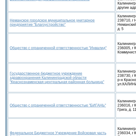
Калинингра
другие адр
Калинингр
Неманское городское муниципальное унитарное
238710, г 
предприятие "Благоустройство"
Неманский
д. 5
Калинингр
Общество с ограниченной ответственностью "Инвалид"
236005, г 
Коммунисти
Калинингр
Государственное бюджетное учреждение
238730, г 
здравоохранения Калининградской области
р-н Красн
"Краснознаменская центральная районная больница"
ул.КАЛИН
Калинингр
Общество с ограниченной ответственностью "БИГАНЬ"
236016, г 
Грига, д. 1
Калинингр
Федеральное Бюджетное Учреждение Войсковая часть
236034, г 