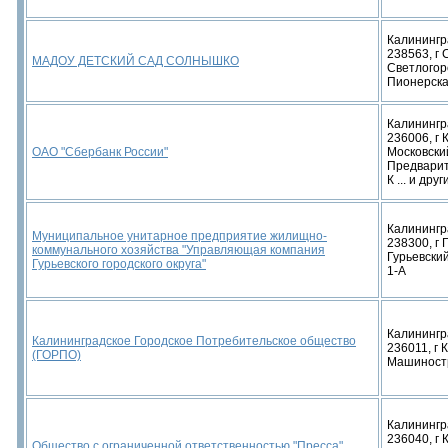
Калинингр
238563, г 
МАДОУ ДЕТСКИЙ САД СОЛНЫШКО
Светлогор
Пионерская
Калинингр
236006, г 
ОАО "Сбербанк России"
Московский
Предварит
К ... и дру
Калинингр
Муниципальное унитарное предприятие жилищно-
238300, г 
коммунального хозяйства "Управляющая компания
Гурьевский
Гурьевского городского округа"
1-А
Калинингр
Калининградское Городское Потребительское общество
236011, г 
(ГОРПО)
Машиностр
Калинингр
236040, г 
Общество с ограниченной ответственностью "Пресса"