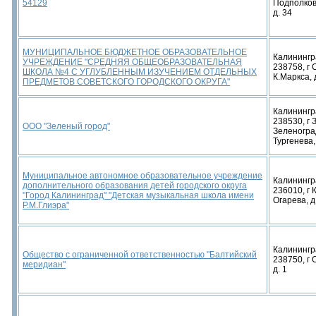
54129
Подполков
д. 34
МУНИЦИПАЛЬНОЕ БЮДЖЕТНОЕ ОБРАЗОВАТЕЛЬНОЕ
Калинингр
УЧРЕЖДЕНИЕ "СРЕДНЯЯ ОБЩЕОБРАЗОВАТЕЛЬНАЯ
238758, г 
ШКОЛА №4 С УГЛУБЛЕННЫМ ИЗУЧЕНИЕМ ОТДЕЛЬНЫХ
К.Маркса, 
ПРЕДМЕТОВ СОВЕТСКОГО ГОРОДСКОГО ОКРУГА"
Калинингр
238530, г 
ООО "Зеленый город"
Зеленогра
Тургенева,
Муниципальное автономное образовательное учреждение
Калинингр
дополнительного образования детей городского округа
236010, г 
"Город Калининград" "Детская музыкальная школа имени
Огарева, д
Р.М.Глиэра"
Калинингр
Общество с ограниченной ответственностью "Балтийский
238750, г 
меридиан"
д. 1