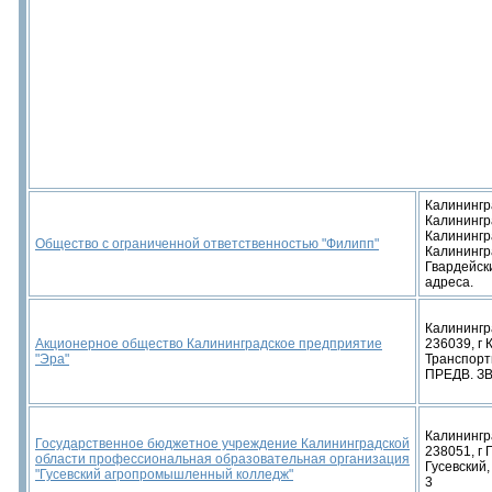
Калинингра
Калинингр
Калинингра
Общество с ограниченной ответственностью "Филипп"
Калинингра
Гвардейски
адреса.
Калинингр
Акционерное общество Калининградское предприятие
236039, г 
"Эра"
Транспортн
ПРЕДВ. З
Калинингр
Государственное бюджетное учреждение Калининградской
238051, г Г
области профессиональная образовательная организация
Гусевский,
"Гусевский агропромышленный колледж"
3