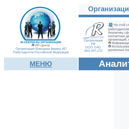
Организаци
На этой с
работодателя
Аналитику сф
контактные д
организаций, 
Организации
Информация
РФ
ИР-Центр.
Использова
ООО ОАО
Организации Компании Фирмы
ИП
различных по
ЗАО ИП LTD
Работодатели Российской Федерации
Анали
МЕНЮ