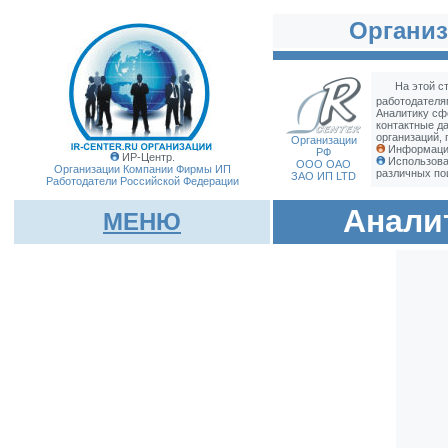
Организ
На этой с
работодателя
Аналитику сф
контактные д
организаций, 
Организации
Информация
РФ
ИР-Центр.
Использова
ООО ОАО
Организации Компании Фирмы
ИП
различных по
ЗАО ИП LTD
Работодатели Российской Федерации
Анали
МЕНЮ