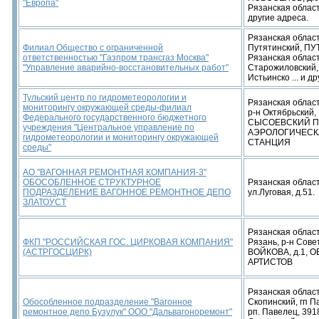
"Европа"
Рязанская область, 
другие адреса.
Рязанская област
Филиал Общество с ограниченной
Путятинский, П
ответственностью "Газпром трансгаз Москва"
Рязанская област
"Управление аварийно-восстановительных работ"
Старожиловский,
Истьинско ... и д
Тульский центр по гидрометеорологии и
Рязанская область
мониторингу окружающей среды-филиал
р-н Октябрьский,
Федерального государственного бюджетного
СЫСОЕВСКИЙ ПР
учреждения "Центральное управление по
АЭРОЛОГИЧЕСК
гидрометеорологии и мониторингу окружающей
СТАНЦИЯ
среды"
АО "ВАГОННАЯ РЕМОНТНАЯ КОМПАНИЯ-3"
ОБОСОБЛЕННОЕ СТРУКТУРНОЕ
Рязанская область
ПОДРАЗДЕЛЕНИЕ ВАГОННОЕ РЕМОНТНОЕ ДЕПО
ул.Луговая, д.51.
ЗЛАТОУСТ
Рязанская область
ФКП "РОССИЙСКАЯ ГОС. ЦИРКОВАЯ КОМПАНИЯ"
Рязань, р-н Совет
(АСТРГОСЦИРК)
ВОЙКОВА, д.1,
АРТИСТОВ
Рязанская област
Обособленное подразделение "Вагонное
Скопинский, гп П
ремонтное депо Бузулук" ООО "Дальвагоноремонт"
рп. Павелец, 391