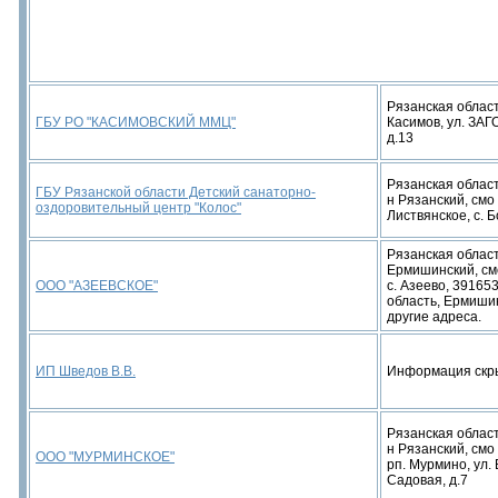
Рязанская область
ГБУ РО "КАСИМОВСКИЙ ММЦ"
Касимов, ул. ЗА
д.13
Рязанская област
ГБУ Рязанской области Детский санаторно-
н Рязанский, смо
оздоровительный центр "Колос"
Листвянское, с. 
Рязанская област
Ермишинский, см
ООО "АЗЕЕВСКОЕ"
с. Азеево, 39165
область, Ермишинс
другие адреса.
ИП Шведов В.В.
Информация скр
Рязанская област
н Рязанский, смо
ООО "МУРМИНСКОЕ"
рп. Мурмино, ул.
Садовая, д.7