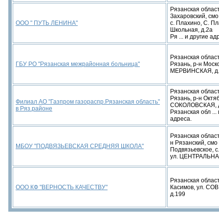
Рязанская област
Захаровский, смо
ООО " ПУТЬ ЛЕНИНА"
с. Плахино, С. Пл
Школьная, д.2а
Ря ... и другие ад
Рязанская область
ГБУ РО "Рязанская межрайонная больница"
Рязань, р-н Моско
МЕРВИНСКАЯ, д
Рязанская область
Рязань, р-н Октяб
Филиал АО "Газпром газораспр.Рязанская область"
СОКОЛОВСКАЯ, д.
в Ряз.районе
Рязанская обл ...
адреса.
Рязанская област
н Рязанский, смо
МБОУ "ПОДВЯЗЬЕВСКАЯ СРЕДНЯЯ ШКОЛА"
Подвязьевское, с
ул. ЦЕНТРАЛЬНАЯ
Рязанская область
ООО КФ "ВЕРНОСТЬ КАЧЕСТВУ"
Касимов, ул. СО
д.199