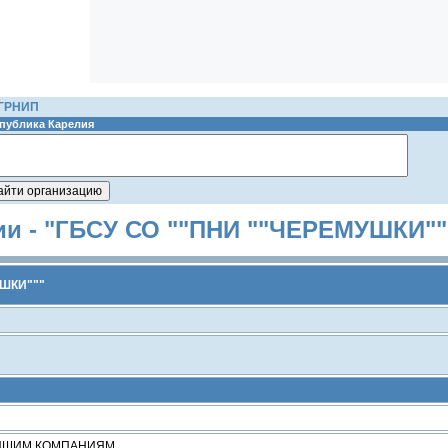
ОГРНИП
публика Карелия
ии - "ГБСУ СО ""ПНИ ""ЧЕРЕМУШКИ""
УШКИ"""
ЕЙШИМ КОМПАНИЯМ