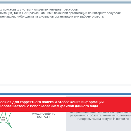
 поисковых систем и открытых интернет ресурсов.
изации, так и ЦЗН размещавшими вакансии организации на интернет ресурсах
зации, либо одним из филиалов организации или рабочего места
ookies для корректного поиска и отображения информации.
ы соглашаетесь с использованием файлов данного вида.
© Все права защищены. Полное или част
vstdesign 2009-2026
копирование собственных материалов с
www.ir-center.ru
разрешено с обязательным использова
XML V4.1
гиперссылки на ресурс ir-center.ru.