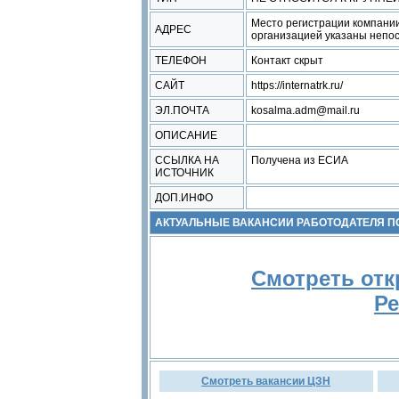
Место регистрации компании
АДРЕС
организацией указаны непос
ТЕЛЕФОН
Контакт скрыт
САЙТ
https://internatrk.ru/
ЭЛ.ПОЧТА
kosalma.adm@mail.ru
ОПИСАНИЕ
ССЫЛКА НА
Получена из ЕСИА
ИСТОЧНИК
ДОП.ИНФО
АКТУАЛЬНЫЕ ВАКАНСИИ РАБОТОДАТЕЛЯ 
Смотреть отк
Ре
Смотреть вакансии ЦЗН