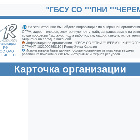
"ГБСУ СО ""ПНИ ""ЧЕРЕ
На этой странице Вы найдете информацию по выбранной организации
ОГРН, адрес, телефон, электронную почту, сайт, запрашиваемые на рын
труда професии / должности для рабочих, служащих, специалистов, нали
открытых на сегодня вакансий.
Информация по организации - "ГБСУ СО ""ПНИ ""ЧЕРЕМУШКИ""" ОГРН
ганизации
ОГРНИП 1021000860110 | Республика Карелия
РФ
Использованы базы данных, сформированные из поисквой выдачи
ОО ОАО
различных поисковых систем и открытых интернет ресурсов.
О ИП LTD
Карточка организации