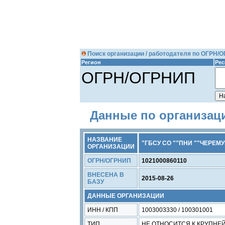
Поиск организации / работодателя по ОГРН/
Регион
Рес
ОГРН/ОГРНИП
Данные по организац
НАЗВАНИЕ
"ГБСУ СО ""ПНИ ""ЧЕРЕМ
ОРГАНИЗАЦИИ
ОГРН/ОГРНИП
1021000860110
ВНЕСЕНА В
2015-08-26
БАЗУ
ДАННЫЕ ОРГАНИЗАЦИИ
ИНН / КПП
1003003330 / 100301001
ТИП
НЕ ОТНОСИТСЯ К КРУПН