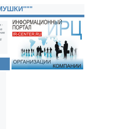
МУШКИ"""
 -
ке
чие
/