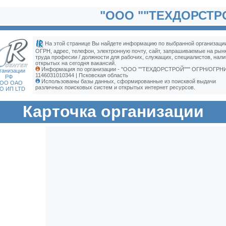
"ООО ""ТЕХДОРСТР
На этой странице Вы найдете информацию по выбранной организации
ОГРН, адрес, телефон, электронную почту, сайт, запрашиваемые на рын
труда професии / должности для рабочих, служащих, специалистов, нали
открытых на сегодня вакансий.
Информация по организации - "ООО ""ТЕХДОРСТРОЙ""" ОГРН/ОГРН
ганизации
1146031010344 | Псковская область
РФ
Использованы базы данных, сформированные из поисквой выдачи
ОО ОАО
различных поисковых систем и открытых интернет ресурсов.
О ИП LTD
Карточка организации