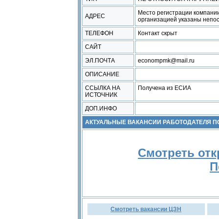
Место регистрации компании
АДРЕС
организацией указаны непос
ТЕЛЕФОН
Контакт скрыт
САЙТ
ЭЛ.ПОЧТА
econompmk@mail.ru
ОПИСАНИЕ
ССЫЛКА НА
Получена из ЕСИА
ИСТОЧНИК
ДОП.ИНФО
АКТУАЛЬНЫЕ ВАКАНСИИ РАБОТОДАТЕЛЯ 
Смотреть отк
П
Смотреть вакансии ЦЗН