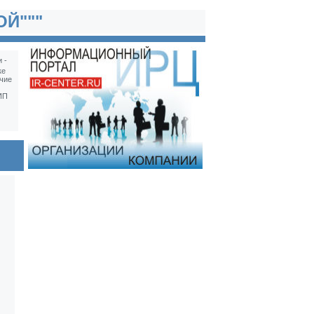
ОЙ"""
 -
ке
чие
ИП