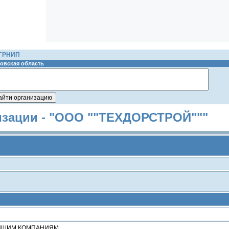
ОГРНИП
овская область
изации - "ООО ""ТЕХДОРСТРОЙ"""
ЕЙШИМ КОМПАНИЯМ