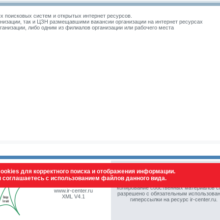
 поисковых систем и открытых интернет ресурсов.
изации, так и ЦЗН размещавшими вакансии организации на интернет ресурсах
зации, либо одним из филиалов организации или рабочего места
ookies для корректного поиска и отображения информации.
ы соглашаетесь с использованием файлов данного вида.
© Все права защищены. Полное или част
vstdesign 2009-2026
копирование собственных материалов с
www.ir-center.ru
разрешено с обязательным использова
XML V4.1
гиперссылки на ресурс ir-center.ru.