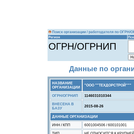
Поиск организации / работодателя по ОГРН/
Регион
Пск
ОГРН/ОГРНИП
Данные по орган
НАЗВАНИЕ
"ООО ""ТЕХДОРСТРОЙ"""
ОРГАНИЗАЦИИ
ОГРН/ОГРНИП
1146031010344
ВНЕСЕНА В
2015-08-26
БАЗУ
ДАННЫЕ ОРГАНИЗАЦИИ
ИНН / КПП
6001004506 / 600101001
ТИП
НЕ ОТНОСИТСЯ К КРУПН