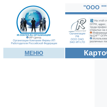
"ООО "
На этой с
ОГРН, адрес,
труда профес
открытых на с
Информация
Организации
№124""" ОГРН
РФ
ИР-Центр.
Использова
ООО ОАО
Организации Компании Фирмы
ИП
различных по
ЗАО ИП LTD
Работодатели Российской Федерации
Карто
МЕНЮ