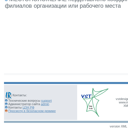
филиалов организации или рабочего места
Контакты:
vstdesig
Технические вопросы
support
www.ir
Администратор сайта
admin
XM
Контакты
ЦЗН РФ
Просмотр в безопасном режиме
version XML v