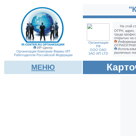
"
На этой с
ОГРН, адрес,
труда профес
открытых на с
Информация 
Организации
ОГРН/ОГРНИП 
РФ
ИР-Центр.
Использова
ООО ОАО
Организации Компании Фирмы
ИП
различных по
ЗАО ИП LTD
Работодатели Российской Федерации
Карто
МЕНЮ