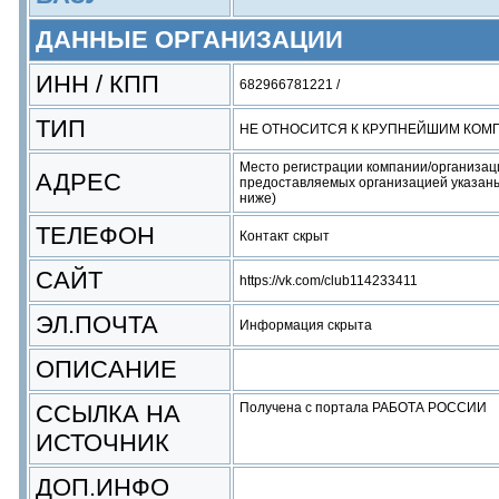
ДАННЫЕ ОРГАНИЗАЦИИ
ИНН / КПП
682966781221 /
ТИП
НЕ ОТНОСИТСЯ К КРУПНЕЙШИМ КОМ
Место регистрации компании/организац
АДРЕС
предоставляемых организацией указаны
ниже)
ТЕЛЕФОН
Контакт скрыт
САЙТ
https://vk.com/club114233411
ЭЛ.ПОЧТА
Информация скрыта
ОПИСАНИЕ
ССЫЛКА НА
Получена с портала РАБОТА РОССИИ
ИСТОЧНИК
ДОП.ИНФО