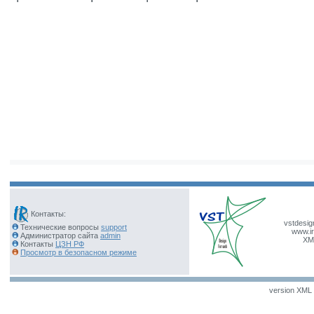
Контакты:
vstdesig
Технические вопросы
support
www.ir
Администратор сайта
admin
XM
Контакты
ЦЗН РФ
Просмотр в безопасном режиме
version XML v