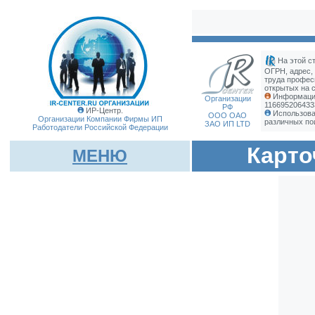
На этой с
ОГРН, адрес,
труда профес
открытых на с
Информация
Организации
116695206433
РФ
ИР-Центр.
Использова
ООО ОАО
Организации Компании Фирмы
ИП
различных по
ЗАО ИП LTD
Работодатели Российской Федерации
Карто
МЕНЮ