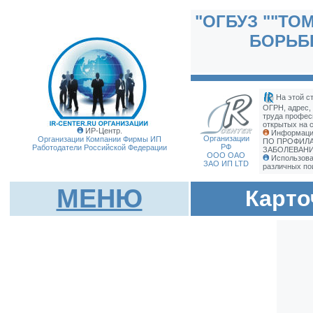
"ОГБУЗ ""ТО
БОРЬБ
На этой с
ОГРН, адрес,
труда профес
открытых на с
ИР-Центр.
Информаци
Организации
Организации Компании Фирмы
ИП
ПО ПРОФИЛА
РФ
Работодатели Российской Федерации
ЗАБОЛЕВАНИЯ
ООО ОАО
Использова
ЗАО ИП LTD
различных по
МЕНЮ
Карто