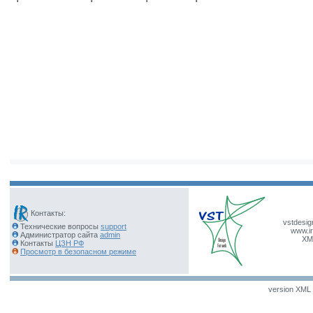
Контакты:
vstdesig
Технические вопросы
support
www.ir
Администратор сайта
admin
XM
Контакты
ЦЗН РФ
Просмотр в безопасном режиме
version XML v