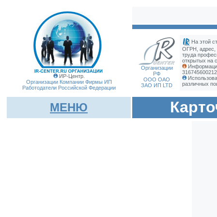
На этой с
ОГРН, адрес,
труда профес
открытых на с
Информация
Организации
316745600212
РФ
ИР-Центр.
Использова
ООО ОАО
Организации Компании Фирмы
ИП
различных по
ЗАО ИП LTD
Работодатели Российской Федерации
Карто
МЕНЮ