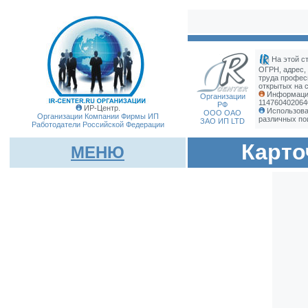
На этой с
ОГРН, адрес,
труда профес
открытых на с
Информация
Организации
114760402064
РФ
ИР-Центр.
Использова
ООО ОАО
Организации Компании Фирмы
ИП
различных по
ЗАО ИП LTD
Работодатели Российской Федерации
Карто
МЕНЮ