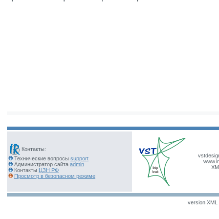
Контакты:
vstdesig
Технические вопросы
support
www.ir
Администратор сайта
admin
XM
Контакты
ЦЗН РФ
Просмотр в безопасном режиме
version XML v