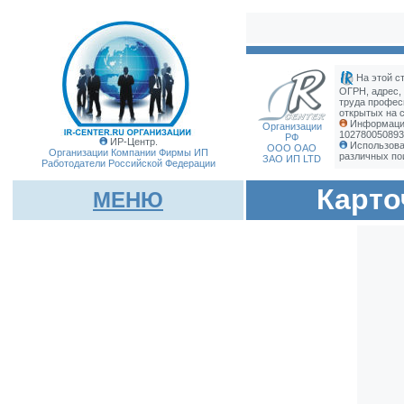
На этой с
ОГРН, адрес,
труда профес
открытых на с
Информация
Организации
1027800508933
РФ
ИР-Центр.
Использова
ООО ОАО
Организации Компании Фирмы
ИП
различных по
ЗАО ИП LTD
Работодатели Российской Федерации
Карто
МЕНЮ