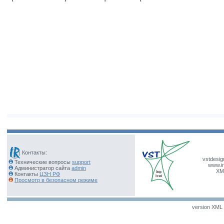
Контакты:
vstdesig
Технические вопросы
support
www.ir
Администратор сайта
admin
XM
Контакты
ЦЗН РФ
Просмотр в безопасном режиме
version XML v