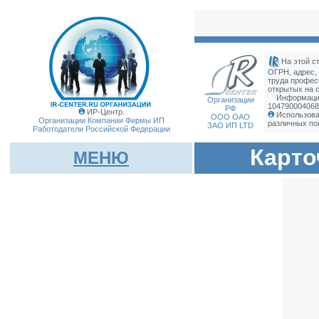
На этой с
ОГРН, адрес,
труда профес
открытых на с
Информация
Организации
104790004068
РФ
ИР-Центр.
Использова
ООО ОАО
Организации Компании Фирмы
ИП
различных по
ЗАО ИП LTD
Работодатели Российской Федерации
Карто
МЕНЮ