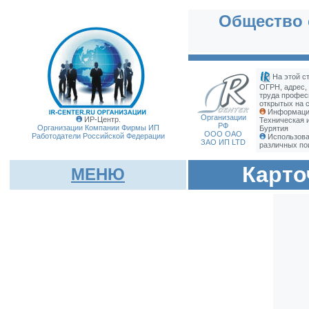
Общество 
На этой с
ОГРН, адрес,
труда профес
открытых на с
Информация
Организации
ИР-Центр.
Техническая 
РФ
Организации Компании Фирмы
ИП
Бурятия
ООО ОАО
Работодатели Российской Федерации
Использова
ЗАО ИП LTD
различных по
Карто
МЕНЮ