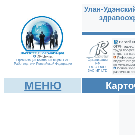
Улан-Удэнски
здравоох
На этой с
ОГРН, адрес,
труда профес
открытых на с
ИР-Центр.
Информация
Организации
Организации Компании Фирмы
ИП
бюджетного у
РФ
Работодатели Российской Федерации
по железнодо
ООО ОАО
Использова
ЗАО ИП LTD
различных по
МЕНЮ
Карто