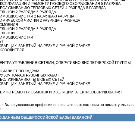
КСПЛУАТАЦИИ И РЕМОНТУ ГАЗОВОГО ОБОРУДОВАНИЯ 5 РАЗРЯДА
БСЛУЖИВАНИЮ ТЕПЛОВЫХ СЕТЕЙ 4 РАЗРЯДА-5 РАЗРЯДА
ЕЛЬНОЙ 2 РАЗРЯДА-6 РАЗРЯДА
ИМВОДООЧИСТКИ 2 РАЗРЯДА-3 РАЗРЯДА
ИМИЧЕСКОЙ ЧИСТКИ 2 РАЗРЯДА-3 РАЗРЯДА
ТОМОБИЛЯ
ЕЛЬНОЙ 2 РАЗРЯДА-5 РАЗРЯДА
ТЕЛЬНОЙ
ХИМВОДООЧИСТКИ
ЬТ
ВАРЩИК, ЗАНЯТЫЙ НА РЕЗКЕ И РУЧНОЙ СВАРКЕ
УКОВОДИТЕЛЯ
ЦЕНТРА УПРАВЛЕНИЯ СЕТЯМИ, ОПЕРАТИВНО-ДИСПЕТЧЕРСКОЙ ГРУППЫ,
ЦИАЛИСТ ПО КАДРАМ
РУЗОЧНО-РАЗГРУЗОЧНЫХ РАБОТ
ОБСЛУЖИВАНИЮ ТЕПЛОВЫХ СЕТЕЙ
ВАРЩИК, ЗАНЯТЫЙ НА РЕЗКЕ И РУЧНОЙ СВАРКЕ
ЕР ПО РЕМОНТУ ОБМОТОК И ИЗОЛЯЦИИ ЭЛЕКТРООБОРУДОВАНИЯ
е:
Выше указанные професии не означают, что вакансии по ним актуальны н
!
ПО ДАННЫМ ОБЩЕРОССИЙСКОЙ БАЗЫ ВАКАНСИЙ