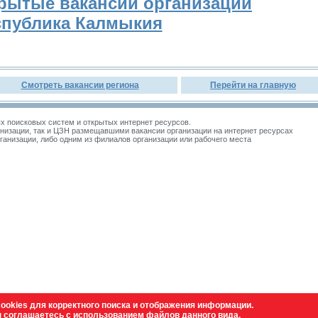
рытые вакансии организации
спублика Калмыкия
Смотреть вакансии региона
Перейти на главную
 поисковых систем и открытых интернет ресурсов.
изации, так и ЦЗН размещавшими вакансии организации на интернет ресурсах
зации, либо одним из филиалов организации или рабочего места
ookies для корректного поиска и отображения информации.
ы соглашаетесь с использованием файлов данного вида.