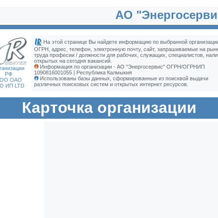
АО "Энергосерви
На этой странице Вы найдете информацию по выбранной организации
ОГРН, адрес, телефон, электронную почту, сайт, запрашиваемые на рын
труда професии / должности для рабочих, служащих, специалистов, нали
открытых на сегодня вакансий.
Информация по организации - АО "Энергосервис" ОГРН/ОГРНИП
ганизации
1090816001055 | Республика Калмыкия
РФ
Использованы базы данных, сформированные из поисквой выдачи
ОО ОАО
различных поисковых систем и открытых интернет ресурсов.
О ИП LTD
Карточка организации