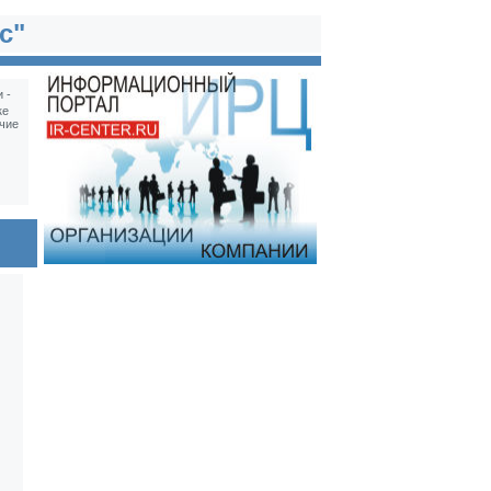
с"
 -
ке
чие