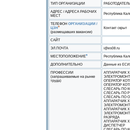
ТИП ОРГАНИЗАЦИИ
РАБОТОДАТЕЛ
АДРЕС / АДРЕСА РАБОЧИХ
Республика Калм
МЕСТ
ТЕЛЕФОН
ОРГАНИЗАЦИИ /
ЦЗН
Контакт скрыт
(размещавших вакансии)
САЙТ
ЭЛ.ПОЧТА
i@es08.ru
МЕСТОПОЛОЖЕНИЕ
Республика Ка
ДОПОЛНИТЕЛЬНО
Данные из ЕС
ПРОФЕССИИ
АППАРАТЧИК 
(запрашиваемые на рынке
ЭЛЕКТРОМОНТ
труда)
ОПЕРАТОР КОТ
ОПЕРАТОР КОТ
СЛЕСАРЬ ПО 
СЛЕСАРЬ ПО 
СЛЕСАРЬ ПО 
АППАРАТЧИК 
ЭЛЕКТРОМОНТ
АППАРАТЧИК 
ЭЛЕКТРОМОНТ
РАЗРЯДА
АППАРАТЧИК Х
ДИСПЕТЧЕР
СЛЕСАРЬ ПО 