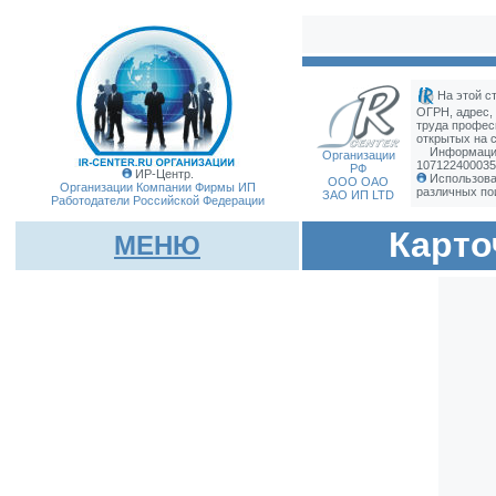
На этой с
ОГРН, адрес,
труда профес
открытых на с
Информация
Организации
107122400035
РФ
ИР-Центр.
Использова
ООО ОАО
Организации Компании Фирмы
ИП
различных по
ЗАО ИП LTD
Работодатели Российской Федерации
Карто
МЕНЮ