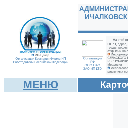
АДМИНИСТРА
ИЧАЛКОВСК
На этой с
ОГРН, адрес,
труда профес
открытых на с
Информаци
ИР-Центр.
СЕЛЬСКОГО
Организации
Организации Компании Фирмы
ИП
РЕСПУБЛИКИ 
РФ
Работодатели Российской Федерации
Мордовия
ООО ОАО
Использова
ЗАО ИП LTD
различных по
МЕНЮ
Карто