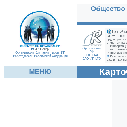
Общество 
На этой с
ОГРН, адрес,
труда профес
открытых на с
Информация
Организации
ИР-Центр.
ответственно
РФ
Организации Компании Фирмы
ИП
Республика М
ООО ОАО
Работодатели Российской Федерации
Использова
ЗАО ИП LTD
различных по
Карто
МЕНЮ