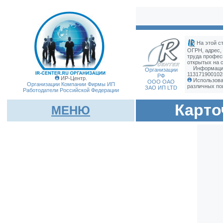
На этой с
ОГРН, адрес,
труда профес
открытых на с
Информация
Организации
113171900102
РФ
ИР-Центр.
Использова
ООО ОАО
Организации Компании Фирмы
ИП
различных по
ЗАО ИП LTD
Работодатели Российской Федерации
Карто
МЕНЮ