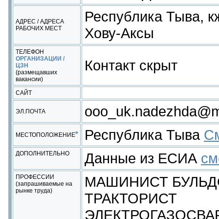
Республика Тыва, кж
АДРЕС / АДРЕСА
РАБОЧИХ МЕСТ
Хову-Аксы
ТЕЛЕФОН
ОРГАНИЗАЦИИ /
Контакт скрыт
ЦЗН
(размещавших
вакансии)
САЙТ
ooo_uk.nadezhda@ma
ЭЛ.ПОЧТА
Республика Тыва
См
МЕСТОПОЛОЖЕНИЕ
ДОПОЛНИТЕЛЬНО
Данные из ЕСИА
см
ПРОФЕССИИ
МАШИНИСТ БУЛЬД
(запрашиваемые на
рынке труда)
ТРАКТОРИСТ
ЭЛЕКТРОГАЗОСВА