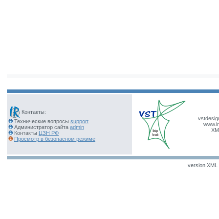
Контакты:
vstdesig
Технические вопросы
support
www.ir
Администратор сайта
admin
XM
Контакты
ЦЗН РФ
Просмотр в безопасном режиме
version XML v