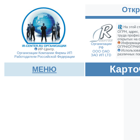
Откр
На этой с
ОГРН, адрес,
труда профес
открытых на с
Информация
Организации
ОГРН/ОГРНИП 
РФ
ИР-Центр.
Использова
ООО ОАО
Организации Компании Фирмы
ИП
различных по
ЗАО ИП LTD
Работодатели Российской Федерации
Карто
МЕНЮ