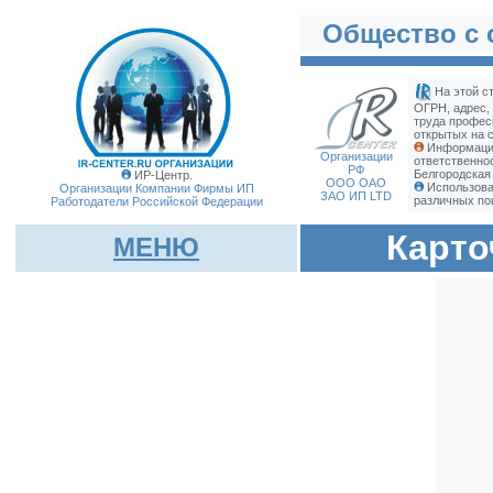
Общество с 
На этой с
ОГРН, адрес,
труда профес
открытых на с
Информация
Организации
ответственн
РФ
Белгородская
ИР-Центр.
ООО ОАО
Использова
Организации Компании Фирмы
ИП
ЗАО ИП LTD
различных по
Работодатели Российской Федерации
Карто
МЕНЮ