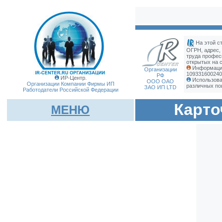
На этой с
ОГРН, адрес,
труда профес
открытых на с
Информация
Организации
109331600240
РФ
ИР-Центр.
Использова
ООО ОАО
Организации Компании Фирмы
ИП
различных по
ЗАО ИП LTD
Работодатели Российской Федерации
Карто
МЕНЮ