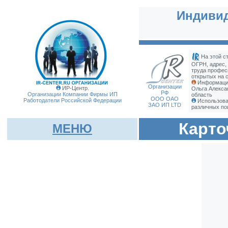
Индивид
На этой с
ОГРН, адрес,
труда профес
открытых на с
Информация
Организации
ИР-Центр.
Ольга Алекса
РФ
Организации Компании Фирмы
ИП
область
ООО ОАО
Работодатели Российской Федерации
Использова
ЗАО ИП LTD
различных по
Карто
МЕНЮ