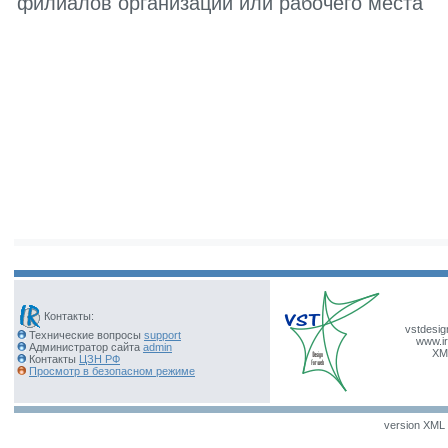
филиалов организации или рабочего места
Контакты:
vstdesig
Технические вопросы
support
www.ir
Администратор сайта
admin
XM
Контакты
ЦЗН РФ
Просмотр в безопасном режиме
version XML v