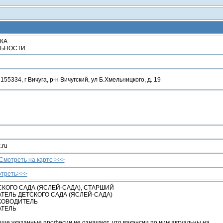
КА
ЛЬНОСТИ
155334, г Вичуга, р-н Вичугский, ул Б.Хмельницкого, д. 19
.ru
Смотреть на карте >>>
отреть>>>
КОГО САДА (ЯСЛЕЙ-САДА), СТАРШИЙ
ЕЛЬ ДЕТСКОГО САДА (ЯСЛЕЙ-САДА)
КОВОДИТЕЛЬ
АТЕЛЬ
ше указанные професии не означают, что вакансии по ним актуальны на