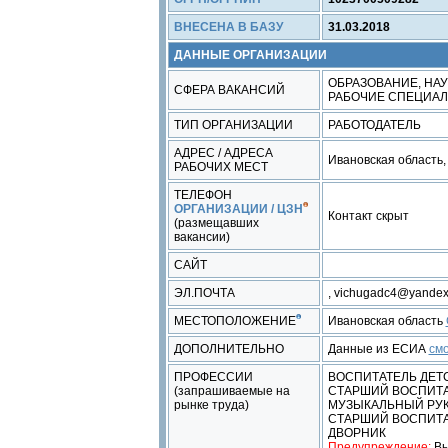
ВНЕСЕНА В БАЗУ
31.03.2018
ДАННЫЕ ОРГАНИЗАЦИИ
ОБРАЗОВАНИЕ, НАУ
СФЕРА ВАКАНСИЙ
РАБОЧИЕ СПЕЦИА
ТИП ОРГАНИЗАЦИИ
РАБОТОДАТЕЛЬ
АДРЕС / АДРЕСА
Ивановская область, 
РАБОЧИХ МЕСТ
ТЕЛЕФОН
ОРГАНИЗАЦИИ / ЦЗН
Контакт скрыт
(размещавших
вакансии)
САЙТ
ЭЛ.ПОЧТА
, vichugadc4@yandex
МЕСТОПОЛОЖЕНИЕ
Ивановская область
ДОПОЛНИТЕЛЬНО
Данные из ЕСИА
см
ПРОФЕССИИ
ВОСПИТАТЕЛЬ ДЕТС
(запрашиваемые на
СТАРШИЙ ВОСПИТАТ
рынке труда)
МУЗЫКАЛЬНЫЙ РУ
СТАРШИЙ ВОСПИТ
ДВОРНИК
Предупреждение:
Вы