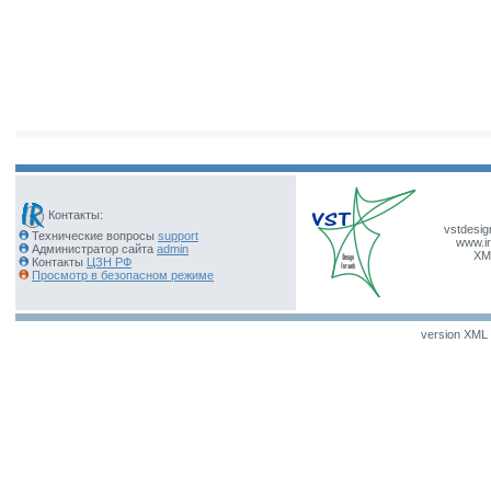
Контакты:
vstdesig
Технические вопросы
support
www.ir
Администратор сайта
admin
XM
Контакты
ЦЗН РФ
Просмотр в безопасном режиме
version XML v