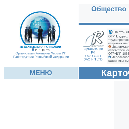
Общество 
На этой с
ОГРН, адрес,
труда профес
открытых на с
Информация
Организации
ИР-Центр.
ответственно
РФ
Организации Компании Фирмы
ИП
ОГРНИП 10637
ООО ОАО
Работодатели Российской Федерации
Использова
ЗАО ИП LTD
различных по
Карто
МЕНЮ