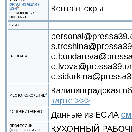
ТЕЛЕФОН
ОРГАНИЗАЦИИ /
Контакт скрыт
ЦЗН
(размещавших
вакансии)
САЙТ
personal@pressa39.o
s.troshina@pressa39
o.bondareva@pressa
ЭЛ.ПОЧТА
e.lvova@pressa39.or
o.sidorkina@pressa3
Калининградская о
МЕСТОПОЛОЖЕНИЕ
карте >>>
ДОПОЛНИТЕЛЬНО
Данные из ЕСИА
см
ПРОФЕССИИ
КУХОННЫЙ РАБОЧ
(запрашиваемые на