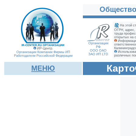
Общество
На этой с
ОГРН, адрес,
труда профес
открытых на с
Информация
Организации
ответственно
РФ
Калининградс
ИР-Центр.
ООО ОАО
Использова
Организации Компании Фирмы
ИП
ЗАО ИП LTD
различных по
Работодатели Российской Федерации
Карто
МЕНЮ