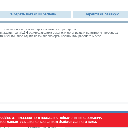
Смотреть вакансии региона
Перейти на главную
 поисковых систем и открытых интернет ресурсов.
изации, так и ЦЗН размещавшими вакансии организации на интернет ресурсах
зации, либо одним из филиалов организации или рабочего места
ookies для корректного поиска и отображения информации.
ы соглашаетесь с использованием файлов данного вида.
© Все права защищены. Полное или част
vstdesign 2009-2026