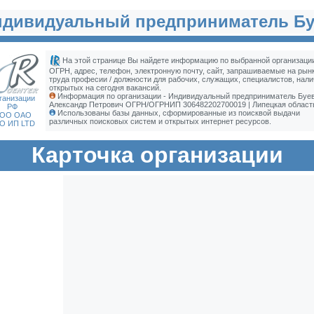
ндивидуальный предприниматель Бу
На этой странице Вы найдете информацию по выбранной организации
ОГРН, адрес, телефон, электронную почту, сайт, запрашиваемые на рын
труда професии / должности для рабочих, служащих, специалистов, нали
открытых на сегодня вакансий.
Информация по организации - Индивидуальный предприниматель Буе
ганизации
Александр Петрович ОГРН/ОГРНИП 306482202700019 | Липецкая област
РФ
Использованы базы данных, сформированные из поисквой выдачи
ОО ОАО
различных поисковых систем и открытых интернет ресурсов.
О ИП LTD
Карточка организации