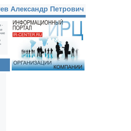
ев Александр Петрович
 -
ке
чие
в
ь