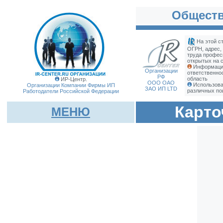
Обществ
На этой с
ОГРН, адрес,
труда профес
открытых на с
Информация
Организации
ответственно
РФ
область
ИР-Центр.
ООО ОАО
Использова
Организации Компании Фирмы
ИП
ЗАО ИП LTD
различных по
Работодатели Российской Федерации
Карто
МЕНЮ