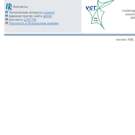
Контакты:
vstdesig
Технические вопросы
support
www.ir
Администратор сайта
admin
XM
Контакты
ЦЗН РФ
Просмотр в безопасном режиме
version XML v