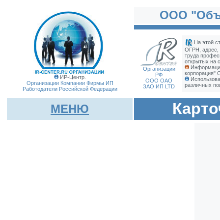
ООО "Объ
На этой с
ОГРН, адрес,
труда профес
открытых на с
Информация
Организации
корпорация" 
РФ
ИР-Центр.
Использова
ООО ОАО
Организации Компании Фирмы
ИП
различных по
ЗАО ИП LTD
Работодатели Российской Федерации
Карто
МЕНЮ