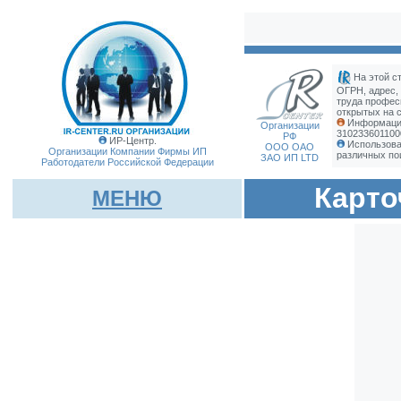
На этой с
ОГРН, адрес,
труда профес
открытых на с
Информация
Организации
310233601100
РФ
ИР-Центр.
Использова
ООО ОАО
Организации Компании Фирмы
ИП
различных по
ЗАО ИП LTD
Работодатели Российской Федерации
Карто
МЕНЮ