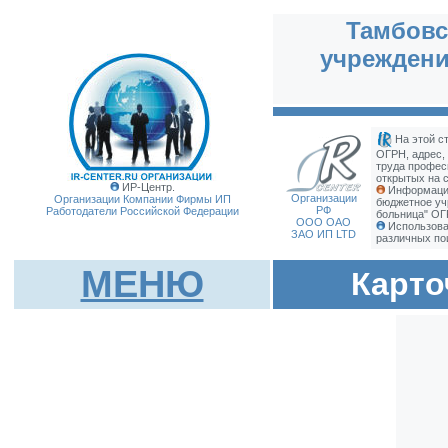
Тамбовс
учреждени
На этой с
ОГРН, адрес,
труда профес
открытых на с
ИР-Центр.
Информация
Организации
Организации Компании Фирмы
ИП
бюджетное уч
РФ
Работодатели Российской Федерации
больница" ОГ
ООО ОАО
Использова
ЗАО ИП LTD
различных по
МЕНЮ
Карто