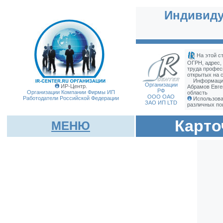
Индивиду
На этой с
ОГРН, адрес,
труда профес
открытых на с
Информация
Организации
ИР-Центр.
Абрамов Евг
РФ
Организации Компании Фирмы
ИП
область
ООО ОАО
Работодатели Российской Федерации
Использова
ЗАО ИП LTD
различных по
Карто
МЕНЮ