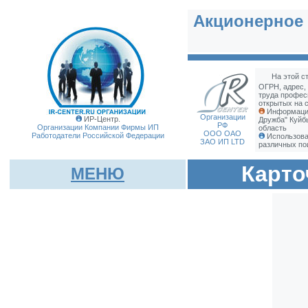
Акционерное 
На этой с
ОГРН, адрес,
труда профес
открытых на с
Информация
Организации
ИР-Центр.
Дружба" Куйб
РФ
Организации Компании Фирмы
ИП
область
ООО ОАО
Работодатели Российской Федерации
Использова
ЗАО ИП LTD
различных по
Карто
МЕНЮ